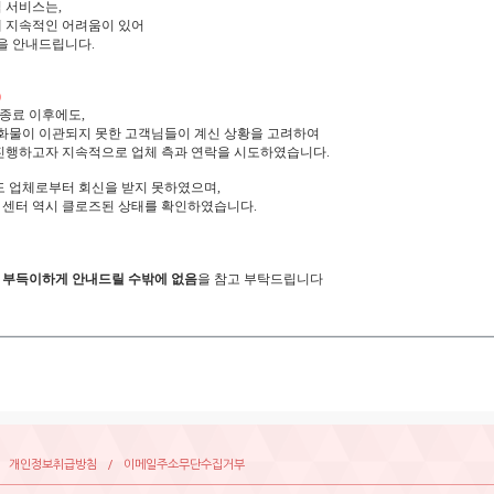
서비스는,
에
지속적인어려움이있어
을안내드립니다.
)
식종료이후
에도,
화물이이관되지못한고객님들이계신상황을고려하여
진행하고자
지속적으로업체측과연락을시도하였습니다.
도업체로부터회신을받지못하였으며
,
,
센터역시클로즈된상태를확인하였습니다.
부득이하게안내드릴수밖에없음
을참고부탁드립니다
/
개인정보취급방침
/
이메일주소무단수집거부