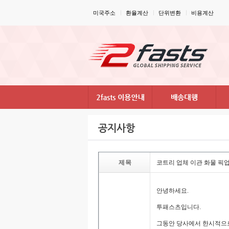
미국주소
환율계산
단위변환
비용계산
공지사항
제목
코트리업체이관화물픽업서
안녕하세요.
투패스츠입니다.
그동안당사에서한시적으