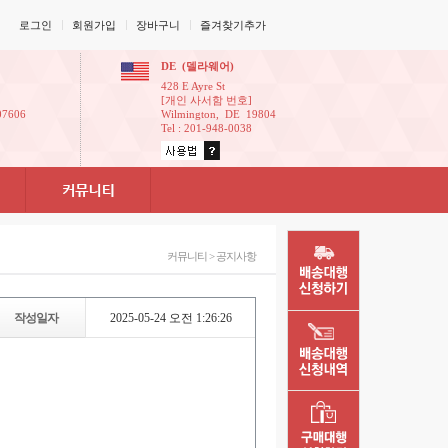
로그인
회원가입
장바구니
즐겨찾기추가
DE(델라웨어)
428EAyreSt
[개인사서함번호]
07606
Wilmington,DE19804
Tel:201-948-0038
커뮤니티>공지사항
작성일자
2025-05-24오전1:26:26