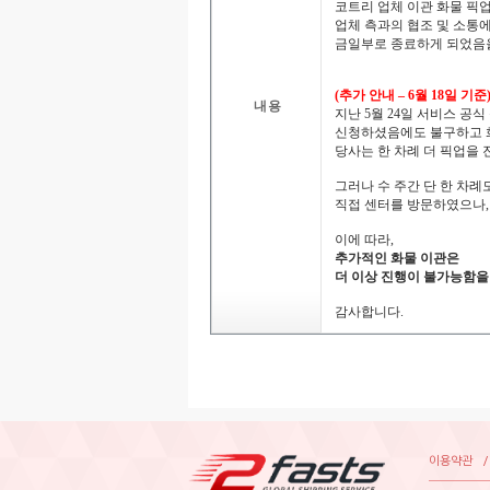
코트리업체이관화물픽업
업체측과의협조및소통
금일부로종료하게되었음
(추가안내–6월18일기준
내용
지난
5월24일서비스공
신청하셨음에도불구하고
당사는
한차례더픽업을
그러나
수주간단한차례
직접센터를방문하였으나
이에따라,
추가적인화물이관은
더이상진행이불가능함을
감사합니다.
이용약관