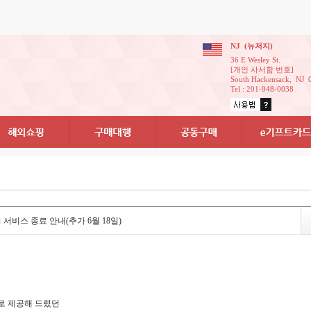
NJ(뉴저지)
36EWesleySt.
[개인사서함번호]
SouthHackensack,NJ
Tel:201-948-0038
비스종료안내(추가6월18일)
로제공해드렸던