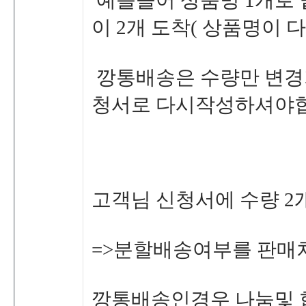
예를들어상품명1개로
이2개도착(상품명이다
깡통배송은수량만변경
청서로다시작성하셔야
고객님신청서에수량2
=>분할배송여부를판
깡통배송인경우나눔및