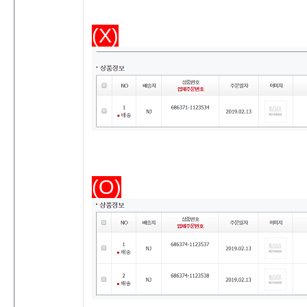
(X)
(O)