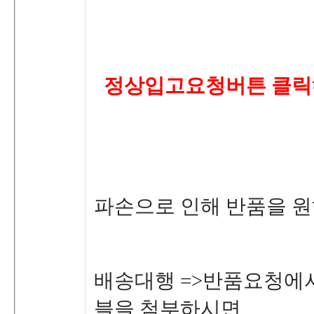
정상입고요청버튼클릭
파손으로인해반품을원
배송대행=>반품요청에서
블을첨부하시면