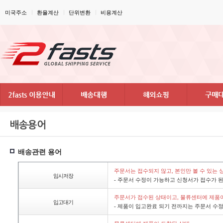
미국주소
환율계산
단위변환
비용계산
배송용어
배송관련용어
주문서는접수되지않고,본인만볼수있는
임시저장
-주문서수정이가능하고신청서가접수가된
주문서가접수된상태이고,물류센터에제품
입고대기
-제품이입고완료되기전까지는주문서수정