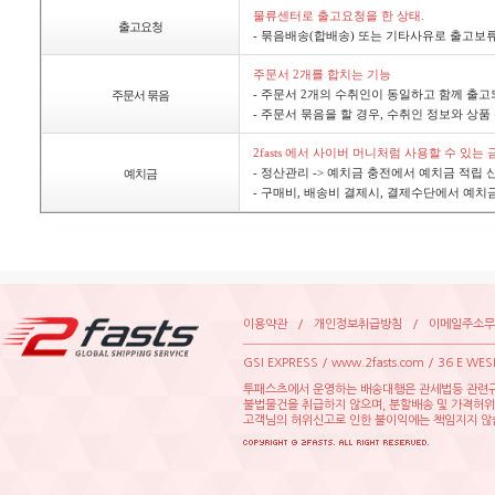
물류센터로출고요청을한상태.
출고요청
-묶음배송(합배송)또는기타사유로출고
주문서2개를합치는기능
-주문서2개의수취인이동일하고함께출
주문서묶음
-주문서묶음을할경우,수취인정보와상품
2fasts에서사이버머니처럼사용할수있는
-정산관리->예치금충전에서예치금적립
예치금
-구매비,배송비결제시,결제수단에서예치
이용약관
/
개인정보취급방침
/
이메일주소무
GSIEXPRESS/www.2fasts.com/36EWE
투패스츠에서운영하는배송대행은관세법등관련규
불법물건을취급하지않으며,분할배송및가격허
고객님의허위신고로인한불이익에는책임지지않습