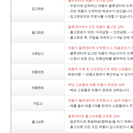
물류센터에제품이도착된상태
-주문서에입력하신제품이물류센터에도착
입고완료
-모든제품이도착하면배송비가정산됩니다
-입고완료되면주문서를수정할수없습니다
물류센터에서모든제품이출고된상태
-출고완료가되면,미국공항->인천공항-
출고완료
-출고완료후,주말을제외하고3~4일안에
제품이물류센터에도착했으나,제품정보가
-물류센터에입고된제품이색상/사이즈오
오류입고
-신청서번호또는진행상태를클릭하면오류
제품의오류및단순변심으로해당쇼핑몰로
반품요청
배송대행->반품요청에서확인하실수있으
해당쇼핑몰로제품반품이완료된상태
반품완료
-해당쇼핑몰로반품이완료된상태입니다.
제품이물류센터에도착했으나,일부제품이
미입고
-예를들어제품3개를한개의쇼핑몰에서주
물류센터로출고보류를요청한상태
-일반적으로묶음배송(합배송)을하기위해
출고보류
-출고보류건은모든제품이입고되었거나출