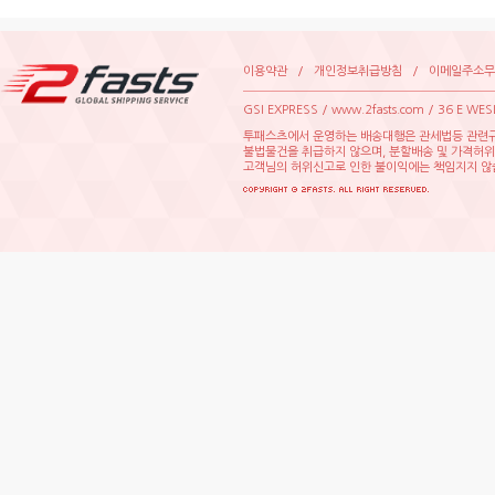
이용약관
/
개인정보취급방침
/
이메일주소무
GSIEXPRESS/www.2fasts.com/36EWE
투패스츠에서운영하는배송대행은관세법등관련규
불법물건을취급하지않으며,분할배송및가격허
고객님의허위신고로인한불이익에는책임지지않습