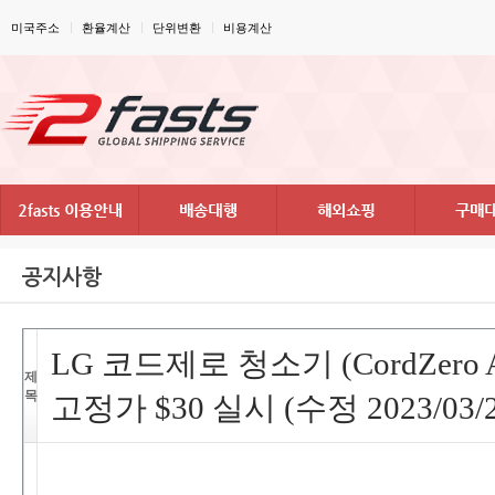
미국주소
환율계산
단위변환
비용계산
공지사항
LG코드제로청소기(CordZeroA9C
제
목
고정가$30실시(수정2023/03/2