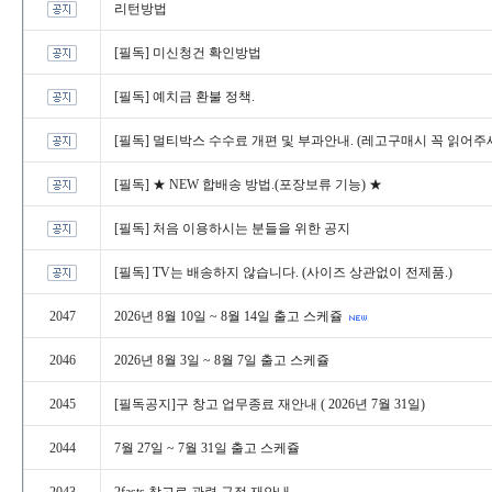
리턴방법
[필독]미신청건확인방법
[필독]예치금환불정책.
[필독]멀티박스수수료개편및부과안내.(레고구매시꼭읽어주세
[필독]★NEW합배송방법.(포장보류기능)★
[필독]처음이용하시는분들을위한공지
[필독]TV는배송하지않습니다.(사이즈상관없이전제품.)
2047
2026년8월10일~8월14일출고스케쥴
2046
2026년8월3일~8월7일출고스케쥴
2045
[필독공지]구창고업무종료재안내(2026년7월31일)
2044
7월27일~7월31일출고스케쥴