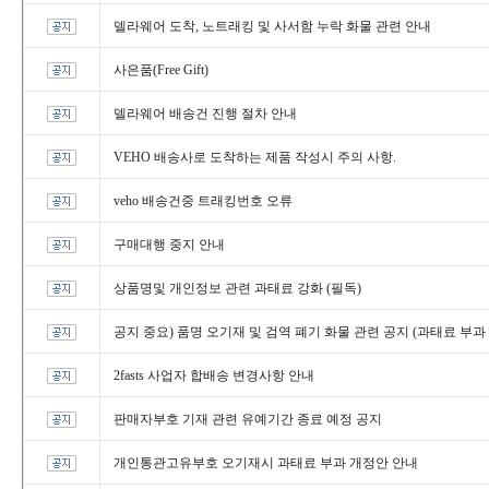
델라웨어도착,노트래킹및사서함누락화물관련안내
사은품(FreeGift)
델라웨어배송건진행절차안내
VEHO배송사로도착하는제품작성시주의사항.
veho배송건중트래킹번호오류
구매대행중지안내
상품명및개인정보관련과태료강화(필독)
공지중요)품명오기재및검역폐기화물관련공지(과태료부과
2fasts사업자합배송변경사항안내
판매자부호기재관련유예기간종료예정공지
개인통관고유부호오기재시과태료부과개정안안내