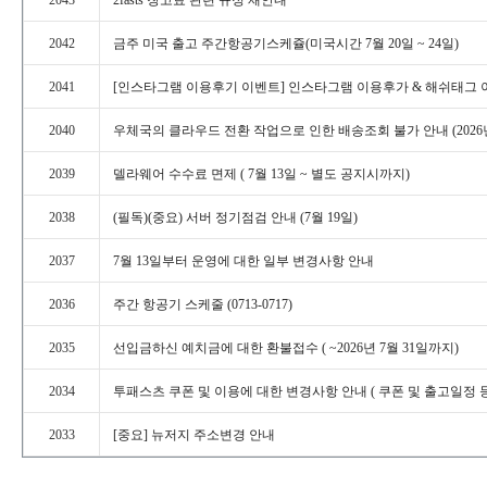
2043
2fasts창고료관련규정재안내
2042
금주미국출고주간항공기스케쥴(미국시간7월20일~24일)
2041
[인스타그램이용후기이벤트]인스타그램이용후가&해쉬태그
2040
우체국의클라우드전환작업으로인한배송조회불가안내(2026년7.17(금)
2039
델라웨어수수료면제(7월13일~별도공지시까지)
2038
(필독)(중요)서버정기점검안내(7월19일)
2037
7월13일부터운영에대한일부변경사항안내
2036
주간항공기스케줄(0713-0717)
2035
선입금하신예치금에대한환불접수(~2026년7월31일까지)
2034
투패스츠쿠폰및이용에대한변경사항안내(쿠폰및출고일정등
2033
[중요]뉴저지주소변경안내