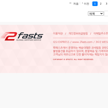
처음
이전
1
2
3
이용약관
/
개인정보취급방침
/
이메일주소무
GSIEXPRESS/www.2fasts.com/36EWE
투패스츠에서운영하는배송대행은관세법등관련규
불법물건을취급하지않으며,분할배송및가격허
고객님의허위신고로인한불이익에는책임지지않습