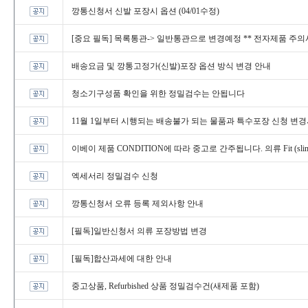
깡통신청서신발포장시옵션(04/01수정)
[중요필독]목록통관->일반통관으로변경예정**전자제품주의사
배송요금및깡통고정가(신발)포장옵션방식변경안내
청소기구성품확인을위한정밀검수는안됩니다
11월1일부터시행되는배송불가되는물품과특수포장신청변
이베이제품CONDITION에따라중고로간주됩니다.의류Fit(slim,S
엑세서리정밀검수신청
깡통신청서오류등록제외사항안내
[필독]일반신청서의류포장방법변경
[필독]합산과세에대한안내
중고상품,Refurbished상품정밀검수건(새제품포함)