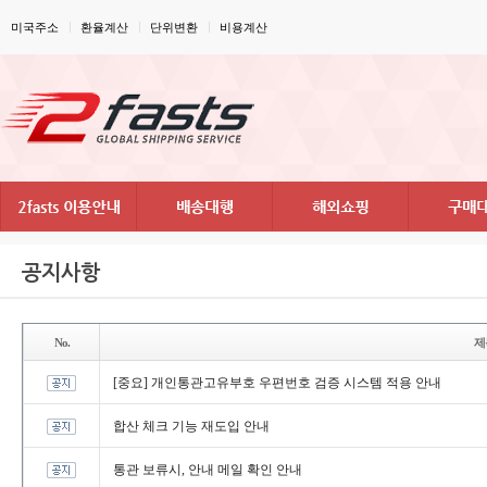
미국주소
환율계산
단위변환
비용계산
공지사항
No.
제
[중요]개인통관고유부호우편번호검증시스템적용안내
합산체크기능재도입안내
통관보류시,안내메일확인안내