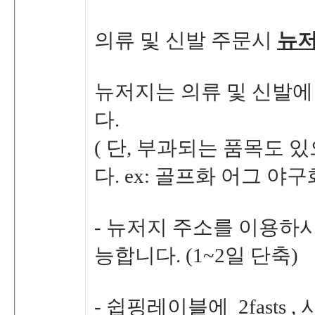
의류및신발주문시
뉴
뉴저지는의류및신발에
다.
(
단,부과되는품목도
다.
ex:골프
화어그야구화
-뉴저지주소를이용하
능합니다.(1~2일단축)
-쉽핑레이블에2fas