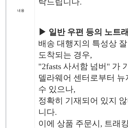
탁드립니다.
내용
▶일반우편등의노트래
배송대행지의특성상잘
도착되는경우,
"2fasts사서함넘버"
델라웨어센터로부터뉴
수있으나,
정확히기재되어있지
니다.
이에상품주문시,트래