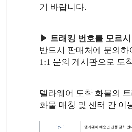
기바랍니다.
▶트래킹번호를모르시
반드시판매처에문의
1:1문의게시판으로도
델라웨어도착화물의트
화물매칭및센터간이동
델라웨어배송건진행절차안