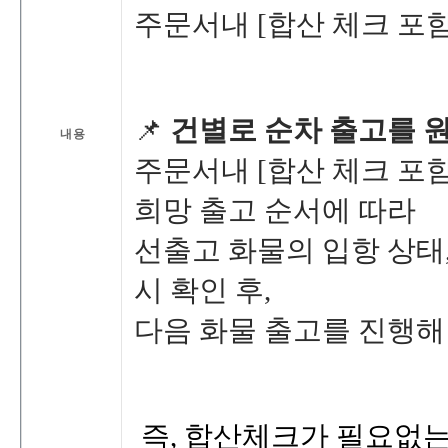
주문서내[
합산체크포함
📌
건별로순차출고를
내용
주문서내[
합산체크포함
희망출고순서에따라
선출고화물의
입항상태
시확인후,
다음화물출고를진행해
즉,
합산체크가필요없는