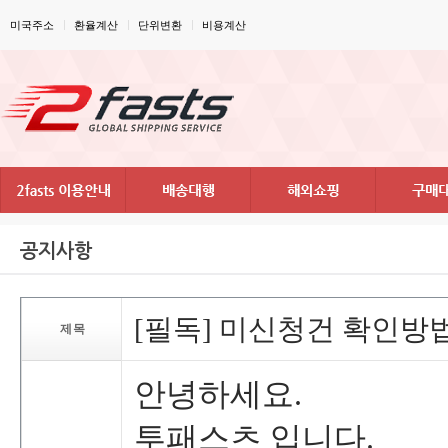
미국주소
환율계산
단위변환
비용계산
공지사항
[필독]미신청건확인방
제목
안녕하세요.
투패스츠입니다.