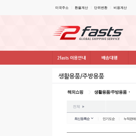
미국주소
환율계산
단위변환
비용계산
생활용품/주방용품
해외쇼핑
생활용품/주방용품
▼
전체
▶
최신등록순
인기도순
누적판매