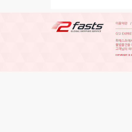
이용약관
GSIEXPR
투패스츠에
불법물건을
고객님의허