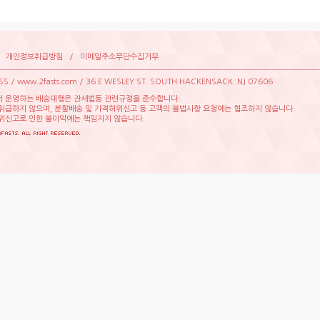
/
개인정보취급방침
/
이메일주소무단수집거부
ESS/www.2fasts.com/36EWESLEYST.SOUTHHACKENSACK.NJ07606
서운영하는배송대행은관세법등관련규정을준수합니다.
취급하지않으며,분할배송및가격허위신고등고객의불법사항요청에는협조하지않습니다.
위신고로인한불이익에는책임지지않습니다.