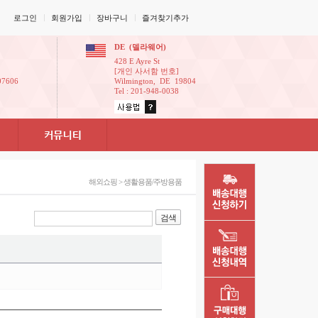
로그인
회원가입
장바구니
즐겨찾기추가
DE(델라웨어)
428EAyreSt
[개인사서함번호]
07606
Wilmington,DE19804
Tel:201-948-0038
해외쇼핑>생활용품/주방용품
검색