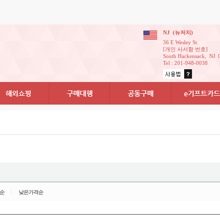
NJ(뉴저지)
36EWesleySt.
[개인사서함번호]
SouthHackensack,NJ
Tel:201-948-0038
순
낮은가격순