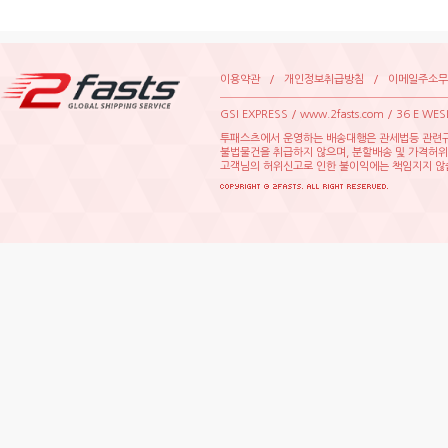
이용약관
/
개인정보취급방침
/
이메일주소무
GSIEXPRESS/www.2fasts.com/36EWE
투패스츠에서운영하는배송대행은관세법등관련규
불법물건을취급하지않으며,분할배송및가격허
고객님의허위신고로인한불이익에는책임지지않습