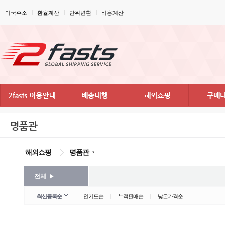
미국주소
환율계산
단위변환
비용계산
명품관
해외쇼핑
명품관
▼
전체
▶
최신등록순
인기도순
누적판매순
낮은가격순